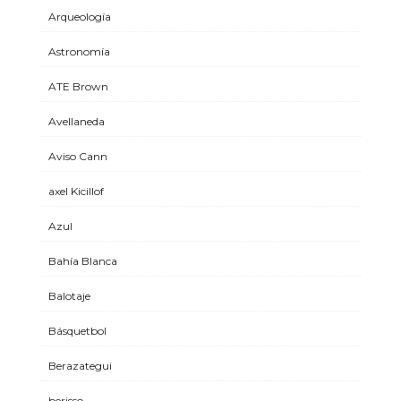
Arqueología
Astronomía
ATE Brown
Avellaneda
Aviso Cann
axel Kicillof
Azul
Bahía Blanca
Balotaje
Básquetbol
Berazategui
berisso