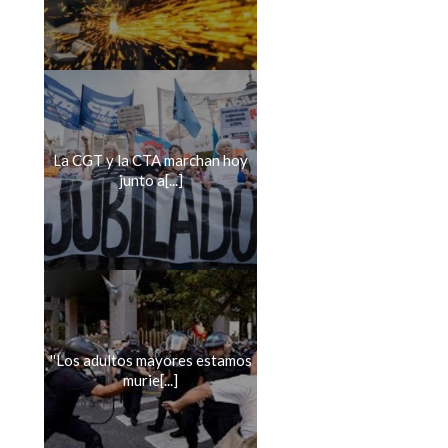
La CGT y la CTA marchan hoy
junto a[...]
''Los adultos mayores estamos
murie[...]