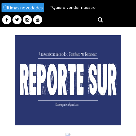
Últimas novedades
''Hay un millón de pobres
más''