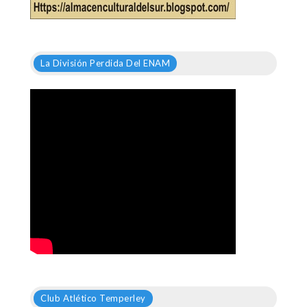
La División Perdida Del ENAM
Club Atlético Temperley