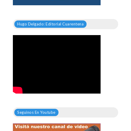
Hugo Delgado: Editorial Cuarentena
Seguinos En Youtube