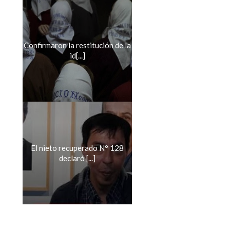
Confirmaron la restitución de la
id[...]
El nieto recuperado N° 128
declaró [...]