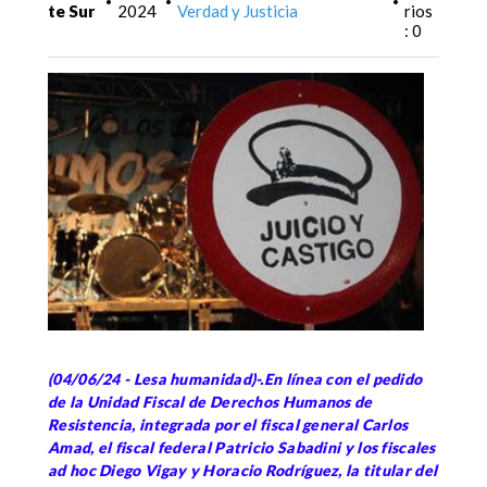
•
•
•
te Sur
2024
Verdad y Justicia
rios
: 0
(04/06/24 - Lesa humanidad)-.En línea con el pedido
de la Unidad Fiscal de Derechos Humanos de
Resistencia, integrada por el fiscal general Carlos
Amad, el fiscal federal Patricio Sabadini y los fiscales
ad hoc Diego Vigay y Horacio Rodríguez, la titular del