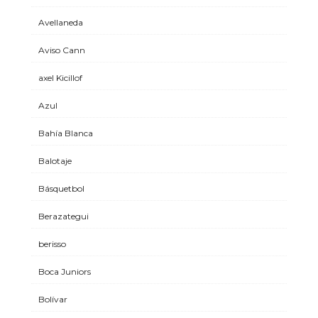
Avellaneda
Aviso Cann
axel Kicillof
Azul
Bahía Blanca
Balotaje
Básquetbol
Berazategui
berisso
Boca Juniors
Bolívar