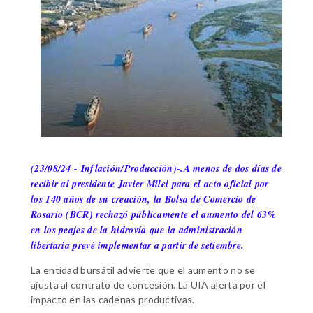
(23/08/24 - Inflación/Producción)-.A menos de dos días de
recibir al presidente Javier Milei para el acto oficial por
los 140 años de su creación, la Bolsa de Comercio de
Rosario (BCR) rechazó públicamente el aumento del 63%
en los peajes de la hidrovía que la administración
libertaria prevé implementar a partir de setiembre.
La entidad bursátil advierte que el aumento no se
ajusta al contrato de concesión. La UIA alerta por el
impacto en las cadenas productivas.