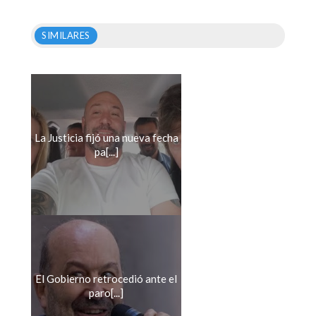
SIMILARES
La Justicia fijó una nueva fecha
pa[...]
El Gobierno retrocedió ante el
paro[...]