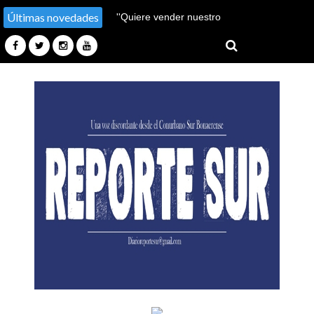
Últimas novedades
''Hay un millón de pobres
más''