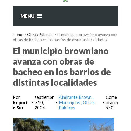
MENU
Home
>
Obras Públicas
>
El municipìo browniano avanza con
obras de bacheo en los barrios de distintas localidades
El municipìo browniano
avanza con obras de
bacheo en los barrios de
distintas localidades
Por
septiembr
Almirante Brown
Come
Report
e 10,
Municipios
Obras
ntario
•
•
•
e Sur
2024
Públicas
s : 0