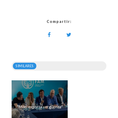
Compartir:
SIMILARES
''Milei exporta vergüenza''