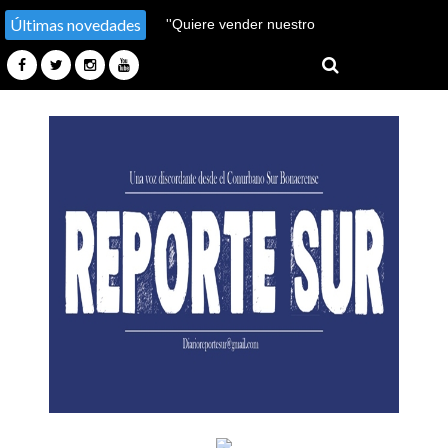
Últimas novedades
''Hay un millón de pobres
más''