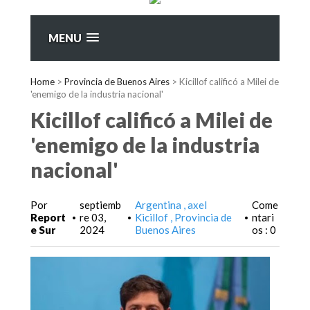
MENU
Home
>
Provincia de Buenos Aires
>
Kicillof calificó a Milei de
'enemigo de la industria nacional'
Kicillof calificó a Milei de
'enemigo de la industria
nacional'
Por
septiemb
Argentina
axel
Come
Report
re 03,
Kicillof
Provincia de
ntari
•
•
•
e Sur
2024
Buenos Aires
os : 0