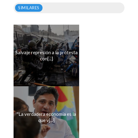
SIMILARES
Salvaje represión a la protesta
con[...]
''La verdadera economía es la
que v[...]