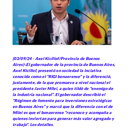
(03/09/24 - Axel Kicillof/Provincia de Buenos
Aires)-.El gobernador de la provincia de Buenos Aires,
Axel Kicillof, presentó en sociedad la inciativa
conocida como el "RIGI bonaerense" y la diferenció,
justamente, de la que promueve a nivel nacional el
presidente Javier Milei, a quien tildó de "enemigo de
la industria nacional". El gobernador describió el
"Régimen de fomento para inversiones estratégicas
en Buenos Aires" y marcó que la diferencia con el de
Milei es que el bonaerense "reconoce y acompaña a
quienes inviertan para generar más valor agregado y
trabajo". Los detalles.