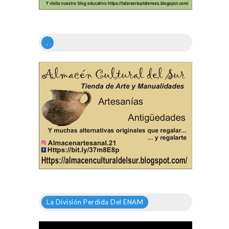
.
La División Perdida Del ENAM