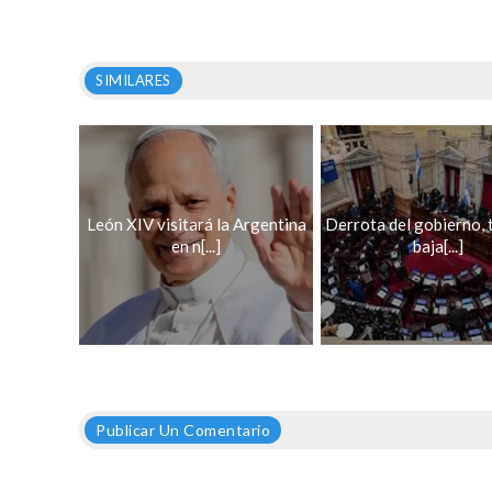
SIMILARES
León XIV visitará la Argentina
Derrota del gobierno, 
en n[...]
baja[...]
Publicar Un Comentario