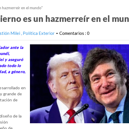
un hazmerreír en el mundo''
obierno es un hazmerreír en el mun
stión Milei
Política Exterior
Comentarios : 0
•
jador ante la
undi,
lei y aseguró
ado todo lo
dad, a género,
esarrollado en
uy grande de
tación de
diseño de la
esión
dueño de