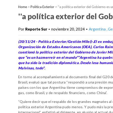
Home
>
Política Exterior
>
''a política exterior del Gobierno es 
''a política exterior del G
Por
Reporte Sur
noviembre 20, 2024
Argentina
Ge
•
•
(30/11/24 - Política Exterior/Gestión Milei)-.El ex emba
Organización de Estados Americanos (OEA), Carlos Raim
cuestionó la política exterior del Gobierno de Javier Mi
que “es un hazmerreír en el mundo”“Argentina ha quebr
que ha sido la tradición diplomática. Desde lesa humani
Malvinas, todo”.
En torno al acompañamiento al documento final del G20 d
Brasil, evaluó que tal postura “respondió a una presión m
países con los que Argentina tiene compromisos de expor
gas, como Brasil, y de respaldo financiero, como China”.
“Quiere decir que el respaldo de los grandes magnates al 
política exterior Argentina pudo menos. Y pudo más la pr
internacional”, enfatizó el dirigente, en alusión al actual 