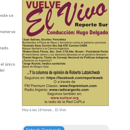
donde se
ometerse
brado
el único
del
Hoy a las 19 horas... El Vivo
Entrada Destacada