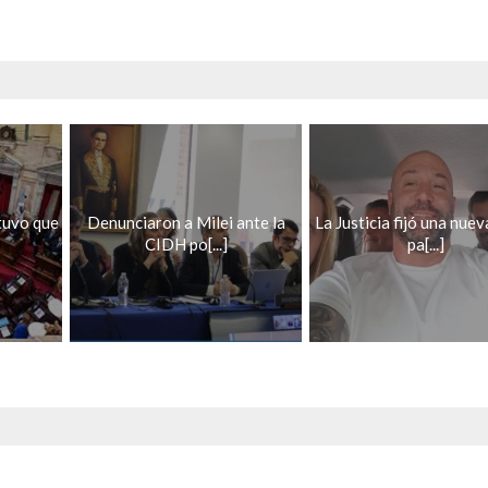
tuvo que
Denunciaron a Milei ante la
La Justicia fijó una nuev
CIDH po[...]
pa[...]