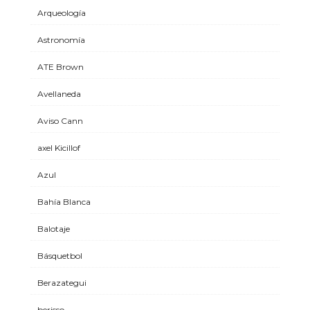
Arqueología
Astronomía
ATE Brown
Avellaneda
Aviso Cann
axel Kicillof
Azul
Bahía Blanca
Balotaje
Básquetbol
Berazategui
berisso