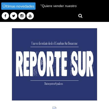
Últimas novedades
''Hay un millón de pobres
más''