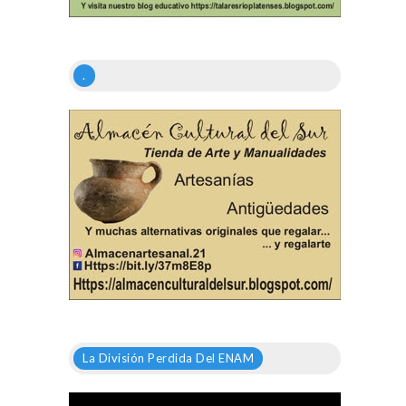
.
La División Perdida Del ENAM