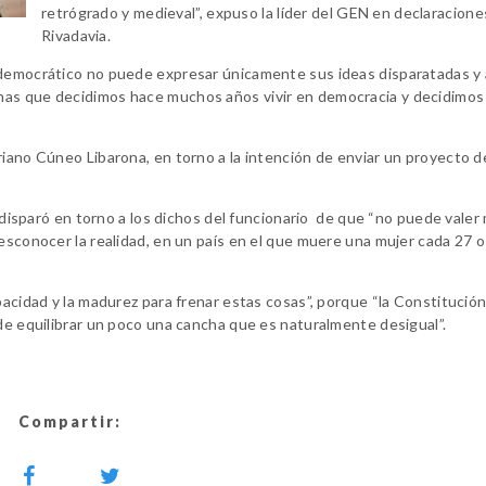
retrógrado y medieval”, expuso la líder del GEN en declaracione
Rivadavia.
 democrático no puede expresar únicamente sus ideas disparatadas y a
nas que decidimos hace muchos años vivir en democracia y decidimos
riano Cúneo Libarona, en torno a la intención de enviar un proyecto d
, disparó en torno a los dichos del funcionario de que “no puede valer 
desconocer la realidad, en un país en el que muere una mujer cada 27 o
pacidad y la madurez para frenar estas cosas”, porque “la Constitució
 de equilibrar un poco una cancha que es naturalmente desigual”.
Compartir: