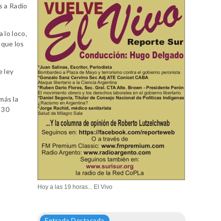
s a Radio
 lo loco,
 que los
e ley
más la
 30
n
Hoy a las 19 horas... El Vivo
Entrada Destacada