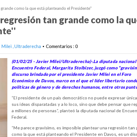
n grande como la que está planteando el Presidente''
a regresión tan grande como la q
te''
r Milei
Ultraderecha
Comentarios : 0
•
(01/02/25 - Javier Milei/Ultraderecha)-.La diputada nacional
Encuentro Federal, Margarita Stolbizer, juzgó como “gravísim
discurso brindado por el presidente Javier Milei en el Foro
Económico de Davos, marco en el que el líder libertario cond
políticas de género y de derechos humanos, entre otros punto
“El presidente de un país democrático no puede expresar úni
sus ideas disparatadas y a lo loco, sino que debe pensar que r
a millones de personas”, planteó la diputada nacional de Encue
Federal.
“Me parece gravísimo, es imposible plantear una regresión tan
como la que está planteando el Presidente en Davos, es un dis