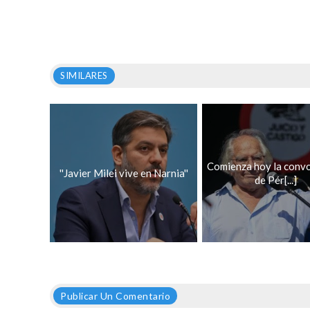
SIMILARES
Comienza hoy la conv
''Javier Milei vive en Narnia''
de Pér[...]
Publicar Un Comentario