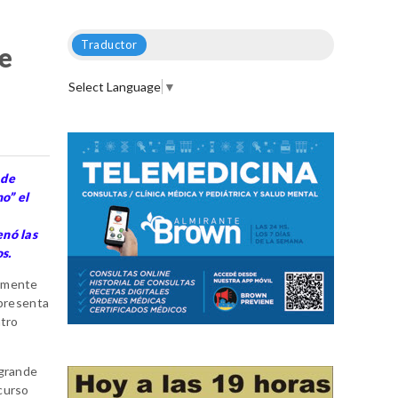
Traductor
ue
Select Language
▼
 de
o” el
enó las
s.
camente
epresenta
ntro
 grande
curso