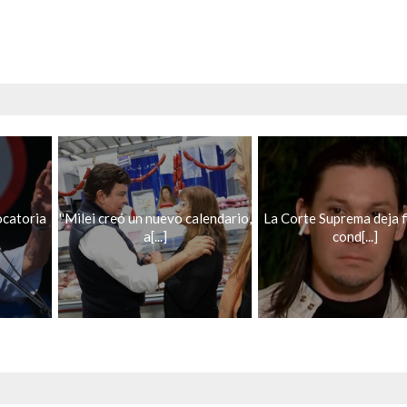
ocatoria
''Milei creó un nuevo calendario,
La Corte Suprema deja f
a[...]
cond[...]