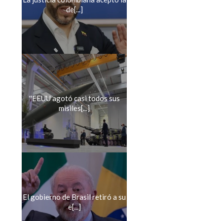
de[...]
''EEUU agotó casi todos sus
misiles[...]
El gobierno de Brasil retiró a su
e[...]