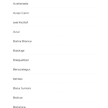
Avellaneda
Aviso Cann
axel Kicillof
Azul
Bahía Blanca
Balotaje
Básquetbol
Berazategui
berisso
Boca Juniors
Bolívar
Botánica