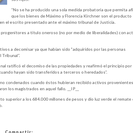
“No se ha producido una sola medida probatoria que permita af
que los bienes de Máximo y Florencia Kirchner son el producto 
 en el escrito presentado ante el máximo tribunal de Justicia.
 progenitores a título oneroso (no por medio de liberalidades) con ac
ctivos a decomisar ya que habían sido "adquiridos por las personas
 Tribunal”.
l ratificó el decomiso de las propiedades y reafirmó el principio por 
cuando hayan sido transferidos a terceros o heredados”.
 no condenados cuando éstos hubieran recibido activos provenientes
saron los magistrados en aquel fallo. __IP__
o superior a los 684.000 millones de pesos y dio luz verde el remate 
o.
Compartir: