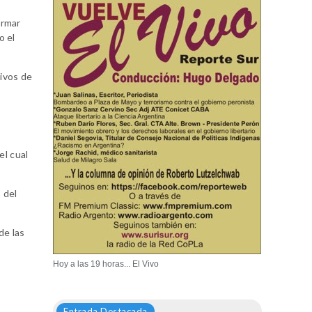
irmar
o el
tivos de
el cual
 del
de las
Hoy a las 19 horas... El Vivo
Entrada Destacada