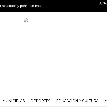
os acusados y penas de hasta
co por crímenes de lesa
MUNICIPIOS
DEPORTES
EDUCACIÓN Y CULTURA