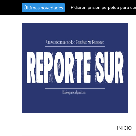
Últimas novedades
Pidieron prisión perpetua para d
25 años de prisión para otros cin
humanidad
INICIO