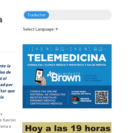
Traductor
a
Select Language
▼
nte la
iso de
ó el
dad por
itar que
la
 y
e fueron
isma a