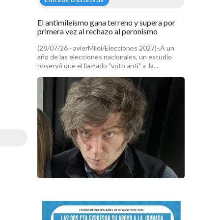
El antimileísmo gana terreno y supera por
primera vez al rechazo al peronismo
(28/07/26 - avierMilei/Elecciones 2027)-.A un
año de las elecciones nacionales, un estudio
observó que el llamado "voto anti" a Ja...