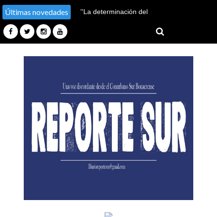
Últimas novedades
''La determinación del
pueblo frustró los planes del
enemigo''