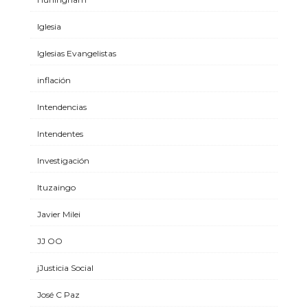
Iglesia
Iglesias Evangelistas
inflación
Intendencias
Intendentes
Investigación
Ituzaingo
Javier Milei
JJ OO
jJusticia Social
José C Paz