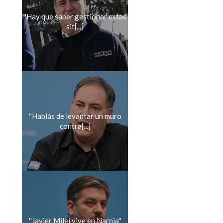
''Hay que saber gestionar estas
sit[...]
''Hablás de levantar un muro
contra[...]
''Javier Milei vive en Narnia''