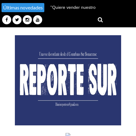
Últimas novedades
''Hay un millón de pobres
más''