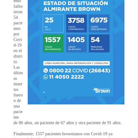
ento
fallec
ieron
54
pacie
ntes
por
Covi
d-19
en el
distri
to.
Las
últim
as
muer
tes
fuero
n de
una
pacie
nte
de 86 años, un paciente de 67 años y otra paciente de 91 años.
Finalmente, 1557 pacientes brownianos con Covid-19 ya