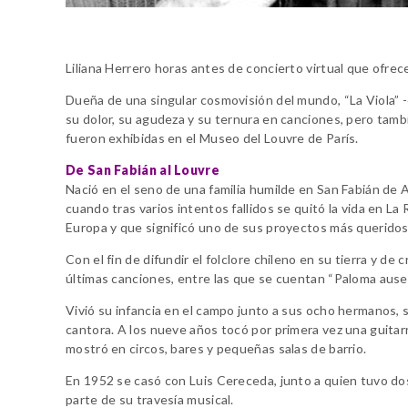
Liliana Herrero horas antes de concierto virtual que ofrec
Dueña de una singular cosmovisión del mundo, “La Viola” 
su dolor, su agudeza y su ternura en canciones, pero tambi
fueron exhibidas en el Museo del Louvre de París.
De San Fabián al Louvre
Nació en el seno de una familia humilde en San Fabián de A
cuando tras varios intentos fallidos se quitó la vida en L
Europa y que significó uno de sus proyectos más queridos
Con el fin de difundir el folclore chileno en su tierra y d
últimas canciones, entre las que se cuentan “Paloma ausent
Vivió su infancia en el campo junto a sus ocho hermanos, 
cantora. A los nueve años tocó por primera vez una guitar
mostró en circos, bares y pequeñas salas de barrio.
En 1952 se casó con Luis Cereceda, junto a quien tuvo dos
parte de su travesía musical.