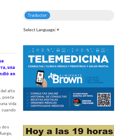
Traductor
Select Language
▼
se
ra, una
endió en
del alto
e, poeta
 una vida
7, cuando
s dos
 fuego,