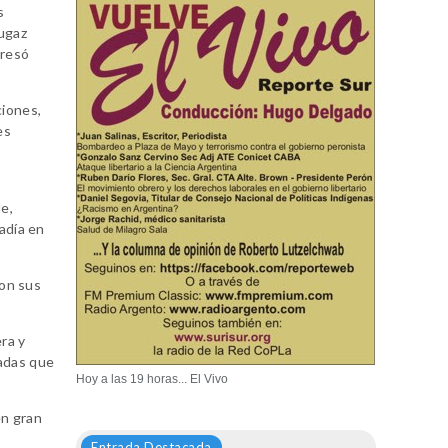
s
fugaz
presó
ciones,
es
le,
tadía en
ron sus
ra y
nadas que
Hoy a las 19 horas... El Vivo
en gran
Entrada Destacada