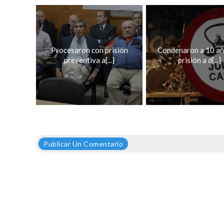
Procesaron con prisión
Condenaron a 10 añ
preventiva a[...]
prisión a d[...]
Publicar Un Comentario