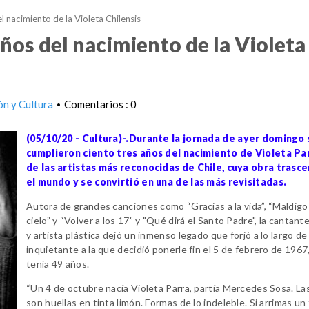
l nacimiento de la Violeta Chilensis
ños del nacimiento de la Violeta
ón y Cultura
Comentarios : 0
•
(05/10/20 - Cultura)-.Durante la jornada de ayer domingo 
cumplieron ciento tres años del nacimiento de Violeta Par
de las artistas más reconocidas de Chile, cuya obra trasc
el mundo y se convirtió en una de las más revisitadas.
Autora de grandes canciones como “Gracias a la vida”, “Maldigo 
cielo” y “Volver a los 17” y "Qué dirá el Santo Padre", la cantant
y artista plástica dejó un inmenso legado que forjó a lo largo de
inquietante a la que decidió ponerle fin el 5 de febrero de 196
tenía 49 años.
“Un 4 de octubre nacía Violeta Parra, partía Mercedes Sosa. La
son huellas en tinta limón. Formas de lo indeleble. Si arrimas un