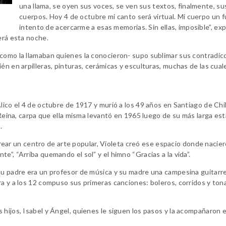
una llama, se oyen sus voces, se ven sus textos, finalmente, su
cuerpos. Hoy 4 de octubre mi canto será virtual. Mi cuerpo un 
intento de acercarme a esas memorias. Sin ellas, imposible”, ex
erá esta noche.
-como la llamaban quienes la conocieron- supo sublimar sus contradic
én en arpilleras, pinturas, cerámicas y esculturas, muchas de las cual
lico el 4 de octubre de 1917 y murió a los 49 años en Santiago de Chi
a Reina, carpa que ella misma levantó en 1965 luego de su más larga es
.
e crear un centro de arte popular, Violeta creó ese espacio donde nacie
e”, “Arriba quemando el sol” y el himno “Gracias a la vida”.
su padre era un profesor de música y su madre una campesina guitarre
ra y a los 12 compuso sus primeras canciones: boleros, corridos y to
 hijos, Isabel y Ángel, quienes le siguen los pasos y la acompañaron 