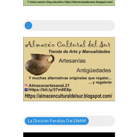
.
La División Perdida Del ENAM