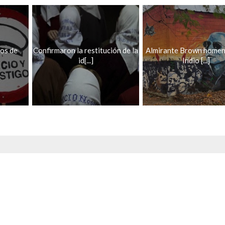
os de
Confirmaron la restitución de la
Almirante Brown homen
id[...]
Indio [...]