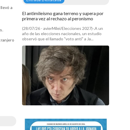
llevó a
El antimileísmo gana terreno y supera por
primera vez al rechazo al peronismo
(28/07/26 - avierMilei/Elecciones 2027)-.A un
s.
año de las elecciones nacionales, un estudio
observó que el llamado "voto anti" a Ja...
tranjero