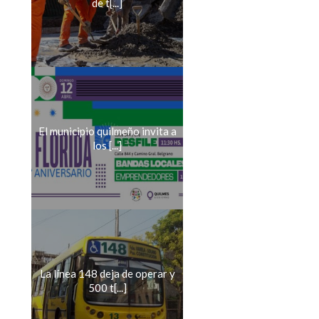
de t[...]
El municipio quilmeño invita a
los [...]
La línea 148 deja de operar y
500 t[...]