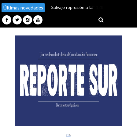
Últimas novedades
El nieto recuperado N° 128
declaró en el juicio por su
sustracción y sustitución de
identidad en Tucumán