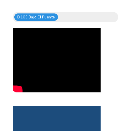
D10S Bajo El Puente