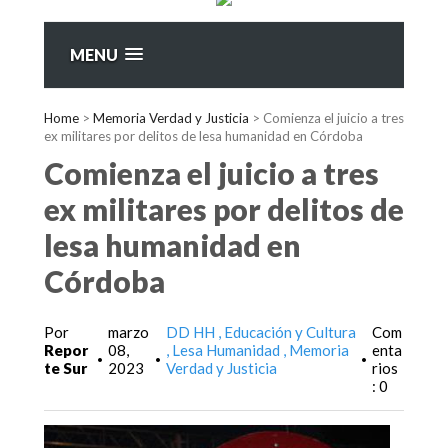
MENU
Home
>
Memoria Verdad y Justicia
>
Comienza el juicio a tres
ex militares por delitos de lesa humanidad en Córdoba
Comienza el juicio a tres
ex militares por delitos de
lesa humanidad en
Córdoba
Por
marzo
DD HH
Educación y Cultura
Com
Repor
08,
Lesa Humanidad
Memoria
enta
•
•
•
te Sur
2023
Verdad y Justicia
rios
: 0