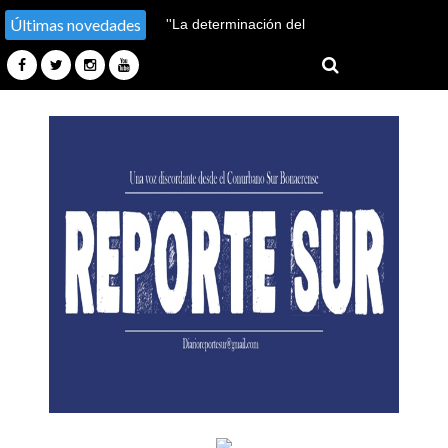
Últimas novedades
''La determinación del
pueblo frustró los planes del
enemigo''