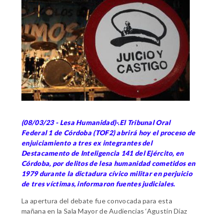
(08/03/23 - Lesa Humanidad)-.El Tribunal Oral
Federal 1 de Córdoba (TOF2) abrirá hoy el proceso de
enjuiciamiento a tres ex integrantes del
Destacamento de Inteligencia 141 del Ejército, en
Córdoba, por delitos de lesa humanidad cometidos en
1979 durante la dictadura cívico militar en perjuicio
de tres víctimas, informaron fuentes judiciales.
La apertura del debate fue convocada para esta
mañana en la Sala Mayor de Audiencias ‘Agustín Díaz