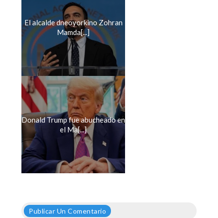
El alcalde dneoyorkino Zohran
Mamda[...]
Donald Trump fue abucheado en
el Ma[...]
Publicar Un Comentario