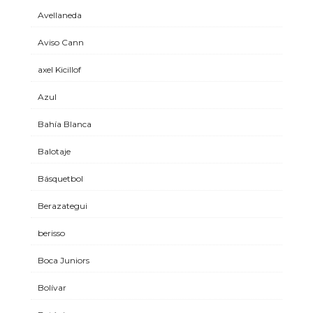
Avellaneda
Aviso Cann
axel Kicillof
Azul
Bahía Blanca
Balotaje
Básquetbol
Berazategui
berisso
Boca Juniors
Bolívar