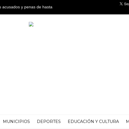
os acusados y penas de hasta
co por crímenes de lesa
MUNICIPIOS
DEPORTES
EDUCACIÓN Y CULTURA