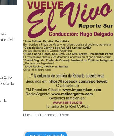
rias
nte del
22, lo
l Estado
s de
Hoy a las 19 horas... El Vivo
Entrada Destacada