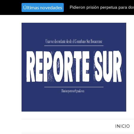
Últimas novedades
Pidieron prisión perpetua para d
25 años de prisión para otros cin
humanidad
INICIO