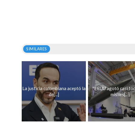
SIMILARES
La justicia colombiana aceptó la
''EEUU agotó casi to
de[...]
misiles[...]