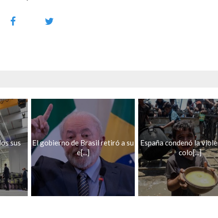
dos sus
El gobierno de Brasil retiró a su
España condenó la viole
e[...]
colo[...]