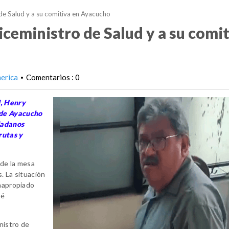
de Salud y a su comitiva en Ayacucho
iceministro de Salud y a su comi
erica
Comentarios : 0
•
d, Henry
 de Ayacucho
dadanos
rutas y
 de la mesa
. La situación
inapropiado
té
nistro de