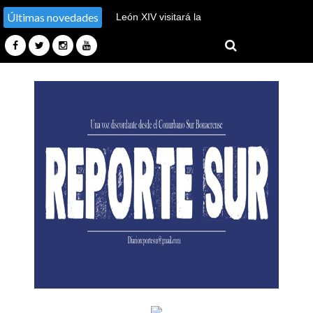
Últimas novedades
Derrota del gobierno, tuvo
que bajar la venta de tierras
a extranjeros tras quedarse
sin votos en el Senado