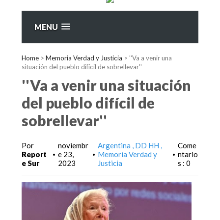
MENU
Home
>
Memoria Verdad y Justicia
>
''Va a venir una
situación del pueblo difícil de sobrellevar''
''Va a venir una situación
del pueblo difícil de
sobrellevar''
Por
noviembr
Argentina
DD HH
Come
Report
e 23,
Memoria Verdad y
ntario
•
•
•
e Sur
2023
Justicia
s : 0