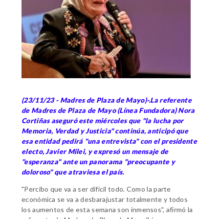
(23/11/23 - Madres de Plaza de Mayo)-.La referente
de Madres de Plaza de Mayo (Línea Fundadora) Nora
Cortiñas aseguró este miércoles que "la lucha por
Memoria, Verdad y Justicia" continúa, anticipó que
esa entidad pedirá "una entrevista" con el presidente
electo, Javier Milei, y expresó un mensaje de
"esperanza" ante un panorama "preocupante y
doloroso" que atraviesa el país.
"Percibo que va a ser difícil todo. Como la parte
económica se va a desbarajustar totalmente y todos
los aumentos de esta semana son inmensos", afirmó la