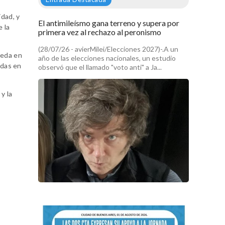
idad, y
El antimileísmo gana terreno y supera por
e la
primera vez al rechazo al peronismo
(28/07/26 - avierMilei/Elecciones 2027)-.A un
aeda en
año de las elecciones nacionales, un estudio
idas en
observó que el llamado "voto anti" a Ja...
y la