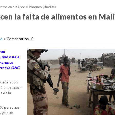
entos en Mali por el bloqueo yihadista
en la falta de alimentos en Mali
do
Comentarios : 0
•
ran
, que está a
e grupos
rtes la ONG
sueñan con
ó el director
s de la
000 personas,
, ya que