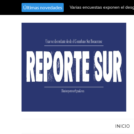
Últimas novedades
Varias encuestas exponen el desg
su camino hacia la reelección
INICIO