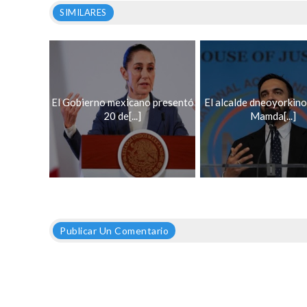
SIMILARES
El Gobierno mexicano presentó
El alcalde dneoyorkin
20 de[...]
Mamda[...]
Publicar Un Comentario