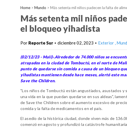
Home
>
Mundo
>
Más setenta mil niños padecen la falta de alim
Más setenta mil niños padec
el bloqueo yihadista
Por
Reporte Sur
diciembre 02, 2023
Exterior
Mun
•
•
(02/12/23 - Malí)-.Alrededor de 74.000 niños se encuent
atrapados en la ciudad de Tombuctú, en el norte de Mali
punto de quedarse sin comida a causa de un bloqueo qu
yihadistas mantienen desde hace meses, alertó este ma
Save the Children.
"Los niños de Tombuctú están angustiados, asustados y 
una vida en la que puedan quedarse en sus aldeas", lament
de Save the Children sobre el aumento excesivo de precio
comida y la falta de medicamentos en el país.
El asedio de la histórica ciudad, donde viven más de 136.
comenzó en agosto y profundizó la catástrofe humanitaria