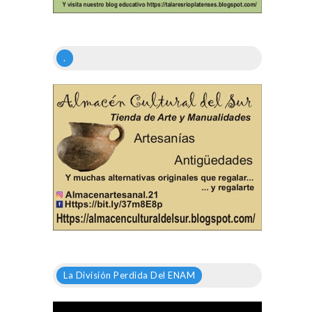
.
La División Perdida Del ENAM