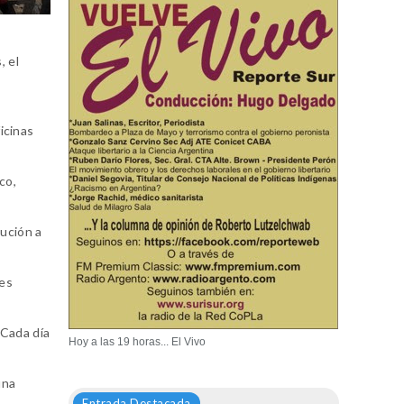
, el
icinas
co,
lución a
tes
 Cada día
Hoy a las 19 horas... El Vivo
una
Entrada Destacada