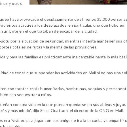
inas y otros
queo haya provocado el desplazamiento de al menos 33.000 personas
violentos ataques a los desplazados, en particular, uno que hubo en
n un bote en el que trataban de escapar de la ciudad.
ctú por la situación de seguridad, mientras intenta mantener sus of
 cortes totales de rutas y la merma de las provisiones.
a y para las familias es prácticamente inalcanzable hasta lo más bási
lidad de tener que suspender las actividades en Mali si no hay una so
 sufren constantes crisis humanitarias, hambrunas, sequías y permanen
ién con secuestrar a niños.
eñan con una vida en la que puedan quedarse en sus aldeas y jugar.
és y más miedo", dijo Siaka Ouattara, el director de la ONG en Mali.
 era "vivir en paz, jugar con sus amigos e ir a la escuela, y compartir 
e los impide.