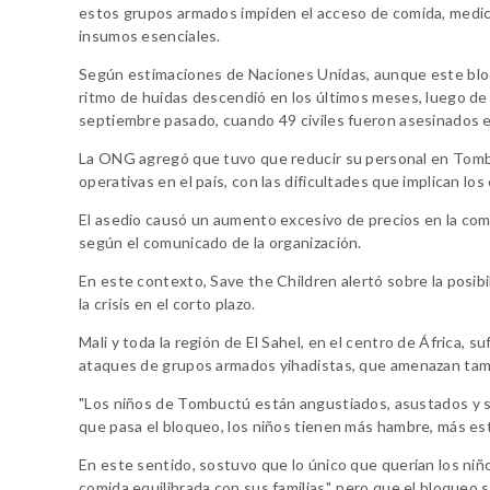
estos grupos armados impiden el acceso de comida, medic
insumos esenciales.
Según estimaciones de Naciones Unidas, aunque este blo
ritmo de huidas descendió en los últimos meses, luego de 
septiembre pasado, cuando 49 civiles fueron asesinados e
La ONG agregó que tuvo que reducir su personal en Tombu
operativas en el país, con las dificultades que implican los
El asedio causó un aumento excesivo de precios en la comid
según el comunicado de la organización.
En este contexto, Save the Children alertó sobre la posibi
la crisis en el corto plazo.
Mali y toda la región de El Sahel, en el centro de África,
ataques de grupos armados yihadistas, que amenazan tamb
"Los niños de Tombuctú están angustiados, asustados y su
que pasa el bloqueo, los niños tienen más hambre, más estr
En este sentido, sostuvo que lo único que querían los niños
comida equilibrada con sus familias", pero que el bloqueo s