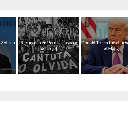
o Zohran
Recuerdan en Perú la masacre
Donald Trump fue abuch
de La [...]
el Ma[...]