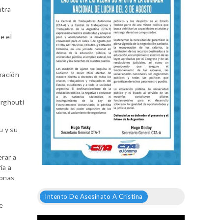
ntra
e el
ración
arghouti
u y su
erar a
ia a
zonas
Intento De Asesinato A Cristina
se