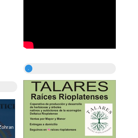
.
 Zohran