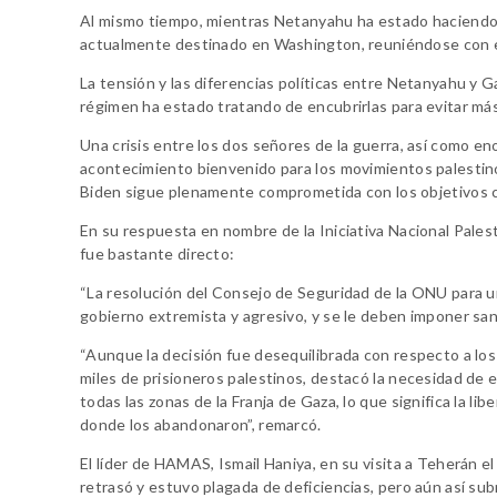
Al mismo tiempo, mientras Netanyahu ha estado haciendo b
actualmente destinado en Washington, reuniéndose con el
La tensión y las diferencias políticas entre Netanyahu y 
régimen ha estado tratando de encubrirlas para evitar má
Una crisis entre los dos señores de la guerra, así como en
acontecimiento bienvenido para los movimientos palestino
Biden sigue plenamente comprometida con los objetivos 
En su respuesta en nombre de la Iniciativa Nacional Palest
fue bastante directo:
“La resolución del Consejo de Seguridad de la ONU para u
gobierno extremista y agresivo, y se le deben imponer sanc
“Aunque la decisión fue desequilibrada con respecto a los 
miles de prisioneros palestinos, destacó la necesidad de el
todas las zonas de la Franja de Gaza, lo que significa la l
donde los abandonaron”, remarcó.
El líder de HAMAS, Ismail Haniya, en su visita a Teherán e
retrasó y estuvo plagada de deficiencias, pero aún así sub