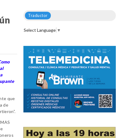
Traductor
aún
Select Language
▼
.Como
al
ca
cupante
nte que
ja de
tieron”.
HAMAS
de
ioneros