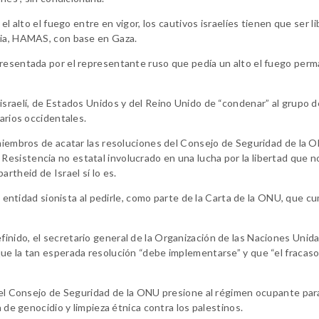
el alto el fuego entre en vigor, los cautivos israelíes tienen que ser l
cia, HAMAS, con base en Gaza.
presentada por el representante ruso que pedía un alto el fuego per
israelí, de Estados Unidos y del Reino Unido de “condenar” al grupo d
darios occidentales.
 miembros de acatar las resoluciones del Consejo de Seguridad de la 
esistencia no estatal involucrado en una lucha por la libertad que n
rtheid de Israel sí lo es.
la entidad sionista al pedirle, como parte de la Carta de la ONU, que c
inido, el secretario general de la Organización de las Naciones Unid
ue la tan esperada resolución “debe implementarse” y que “el fracaso
e el Consejo de Seguridad de la ONU presione al régimen ocupante par
a de genocidio y limpieza étnica contra los palestinos.