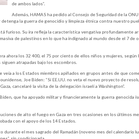
de ambos lados”.
Además, HAMAS ha pedido al Consejo de Seguridad de la ONU
y detenga la guerra de genocidio y limpieza étnica contra nuestro pueb
tá furioso. Su ira refleja la característica vengativa profundamente a
e masiva de palestinos en lo que ha indignado al mundo desde el 7 de 
a ahora los 32 400, el 75 por ciento de ellos niños y mujeres, según 
 siguen atrapadas bajo los escombros.
 se veía a los Estados miembros apiñados en grupos antes de que come
ounidense, Joe Biden: “Si EE.UU. no veta el nuevo proyecto de resolu
aza, cancelaré la visita de la delegación israelí a Washington”.
den, que ha apoyado militar y financieramente la guerra genocida isr
uciones de alto el fuego en Gaza en tres ocasiones en los últimos me
robada con el apoyo de los 14 Estados.
ato durante el mes sagrado del Ramadán (noveno mes del calendario l
nes”, sin condicionarla.