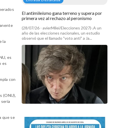
iberados
El antimileísmo gana terreno y supera por
primera vez al rechazo al peronismo
manente
(28/07/26 - avierMilei/Elecciones 2027)-.A un
año de las elecciones nacionales, un estudio
observó que el llamado "voto anti" a Ja...
e la
ONU, es
o es
umpla con
as (ONU),
 sería
a que se