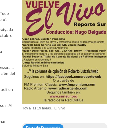
 “que
lo”.
rraigada
octubre
la
nzara la
ción del
aelí en
ses. Al
Hoy a las 19 horas... El Vivo
unar
Entrada Destacada