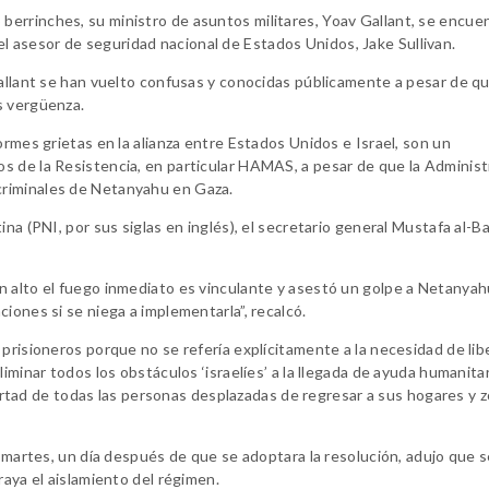
errinches, su ministro de asuntos militares, Yoav Gallant, se encue
 asesor de seguridad nacional de Estados Unidos, Jake Sullivan.
Gallant se han vuelto confusas y conocidas públicamente a pesar de qu
s vergüenza.
ormes grietas en la alianza entre Estados Unidos e Israel, son un
s de la Resistencia, en particular HAMAS, a pesar de que la Administ
criminales de Netanyahu en Gaza.
ina (PNI, por sus siglas en inglés), el secretario general Mustafa al-B
n alto el fuego inmediato es vinculante y asestó un golpe a Netanyah
iones si se niega a implementarla”, recalcó.
prisioneros porque no se refería explícitamente a la necesidad de lib
iminar todos los obstáculos ‘israelíes’ a la llegada de ayuda humanitar
ibertad de todas las personas desplazadas de regresar a sus hogares y 
l martes, un día después de que se adoptara la resolución, adujo que 
raya el aislamiento del régimen.