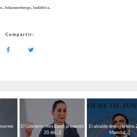
os, Johannesburgo, Sudáfrica.
Compartir:
 enorme
El Gobierno mexicano presentó
El alcalde dneoyorkino
20 de[...]
Mamda[...]