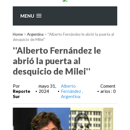
MENU
Home
>
Argentina
>
''Alberto Fernández le abrió la puerta al
desquicio de Milei''
''Alberto Fernández le
abrió la puerta al
desquicio de Milei''
Por
mayo 31,
Alberto
Coment
Reporte
2024
Fernández
arios : 0
•
•
•
Sur
Argentina