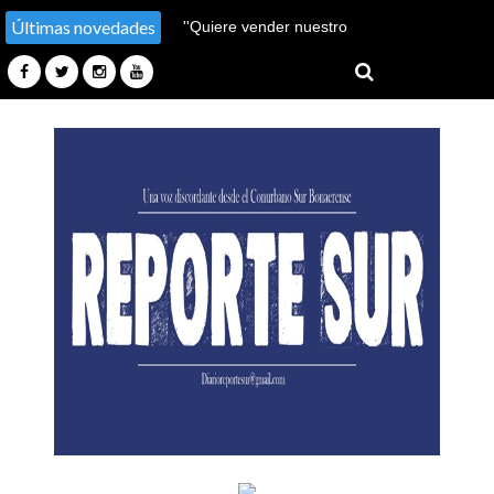
Últimas novedades
''Hay un millón de pobres
más''