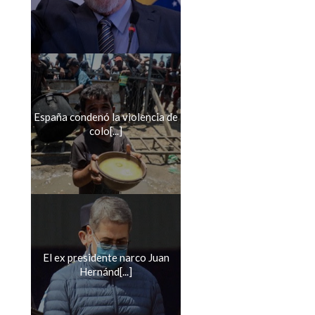
España condenó la violencia de
colo[...]
El ex presidente narco Juan
Hernánd[...]