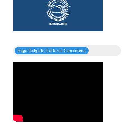
Hugo Delgado: Editorial Cuarentena