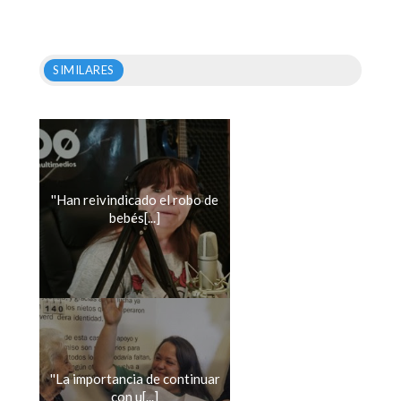
SIMILARES
''Han reivindicado el robo de
bebés[...]
''La importancia de continuar
con u[...]