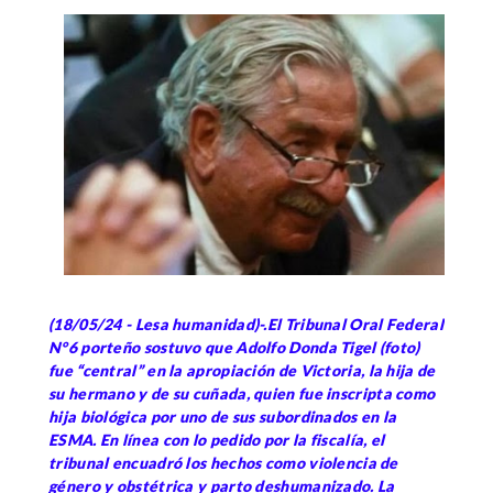
(18/05/24 - Lesa humanidad)-.El Tribunal Oral Federal
N°6 porteño sostuvo que Adolfo Donda Tigel (foto)
fue “central” en la apropiación de Victoria, la hija de
su hermano y de su cuñada, quien fue inscripta como
hija biológica por uno de sus subordinados en la
ESMA. En línea con lo pedido por la fiscalía, el
tribunal encuadró los hechos como violencia de
género y obstétrica y parto deshumanizado. La