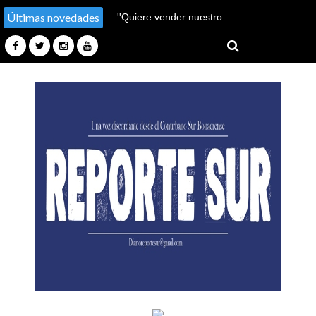
Últimas novedades
''Hay un millón de pobres
más''