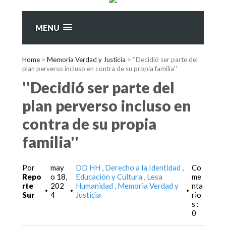
MENU
Home
>
Memoria Verdad y Justicia
>
''Decidió ser parte del
plan perverso incluso en contra de su propia familia''
''Decidió ser parte del
plan perverso incluso en
contra de su propia
familia''
Por
may
DD HH
Derecho a la Identidad
Co
Repo
o 18,
Educación y Cultura
Lesa
me
rte
202
Humanidad
Memoria Verdad y
nta
•
•
•
Sur
4
Justicia
rio
s :
0