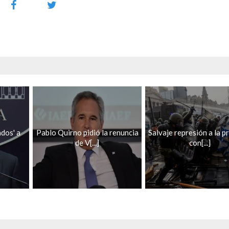
dos' a
Pablo Quirno pidió la renuncia
Salvaje represión a la p
de V[...]
con[...]