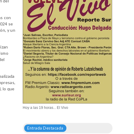
n del
as con
2024 se
ón, y un
lizan
mismo
del
ealizada
mpresas,
, lo que
Hoy a las 19 horas... El Vivo
Entrada Destacada