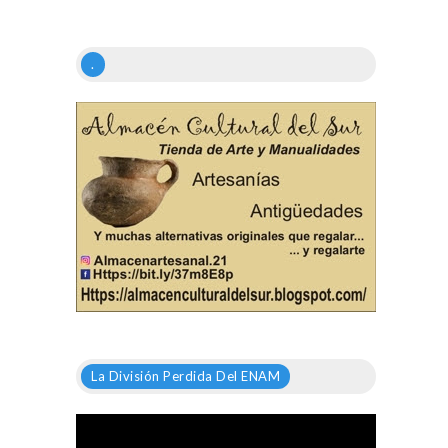
.
La División Perdida Del ENAM