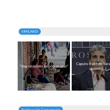
SIMILARES
Caputo trató de 'tara
''Hay un millón de pobres más''
quienes[...]
Publicar Un Comentario