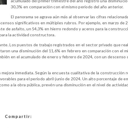
acumulado del primer trimestre del año registró una disminució
30,3% en comparación con el mismo período del año anterior.
El panorama se agrava aún más al observar las cifras relacionad
censos significativos en múltiples rubros. Por ejemplo, en marzo de 
e de asfalto, un 54,3% en hierro redondo y aceros para la construcci
ara la actividad constructora.
te. Los puestos de trabajo registrados en el sector privado que rea
ntaron una disminución del 11,6% en febrero en comparación con el 
 también en el acumulado de enero y febrero de 2024, con un descenso 
mejora inmediata. Según la encuesta cualitativa de la construcción r
vorables para el período abril-junio de 2024. Un alto porcentaje de e
omo a la obra pública, prevén una disminución en el nivel de actividad
Compartir: