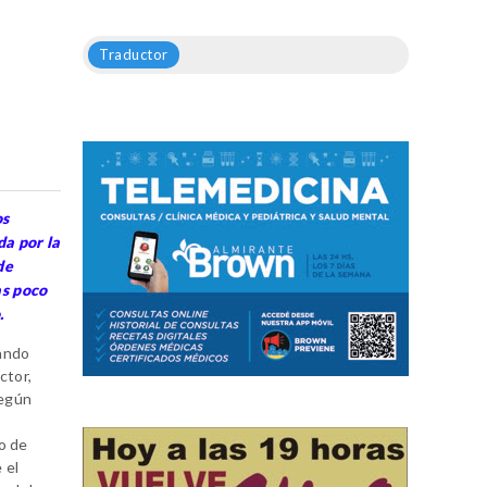
Traductor
os
a por la
de
as poco
.
tando
ctor,
Según
o de
 el