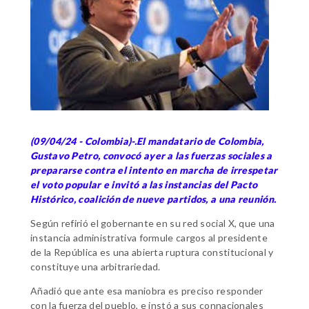
(09/04/24 - Colombia)-.El mandatario de Colombia,
Gustavo Petro, convocó ayer a las fuerzas sociales a
prepararse contra el intento en marcha de irrespetar
el voto popular e invitó a las instancias del Pacto
Histórico, coalición de nueve partidos, a una reunión.
Según refirió el gobernante en su red social X, que una
instancia administrativa formule cargos al presidente
de la República es una abierta ruptura constitucional y
constituye una arbitrariedad.
Añadió que ante esa maniobra es preciso responder
con la fuerza del pueblo, e instó a sus connacionales