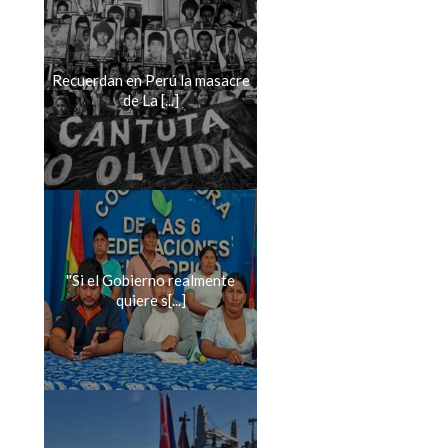
Recuerdan en Perú la masacre
de La [...]
''Si el Gobierno realmente
quiere s[...]