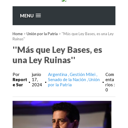
MENU
Home
>
Unión por la Patria
>
''Más que Ley Bases, es una Ley
Ruinas''
''Más que Ley Bases, es
una Ley Ruinas''
Por
junio
Argentina
Gestión Milei
Com
Report
17,
Senado de la Nación
Unión
enta
•
•
•
e Sur
2024
por la Patria
rios :
0