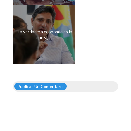
''La verdadera economía es la
que v[...]
Publicar Un Comentario