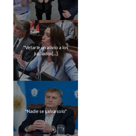
''Vetarle un alivio a los
jubilados[...]
''Nadie se salva solo''