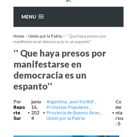
MENU
Home
>
Unión por la Patria
>
'' Que haya presos por
manifestarse en democracia es un espanto''
'' Que haya presos por
manifestarse en
democracia es un
espanto''
Por
junio
Argentina
axel Kicillof
Co
Repo
16,
Protestas Populares
me
rte
202
Provincia de Buenos Aires
nta
•
•
•
Sur
4
Unión por la Patria
rios
: 0