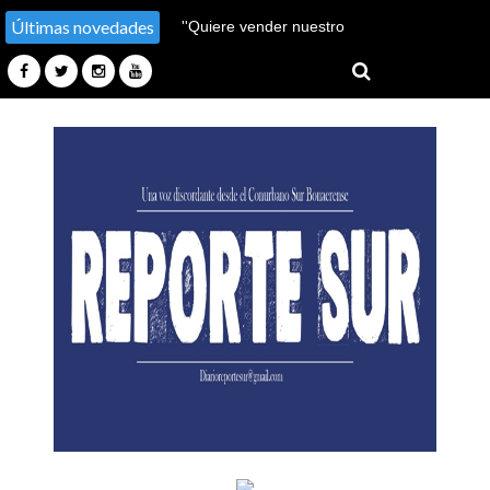
Últimas novedades
''Hay un millón de pobres
más''