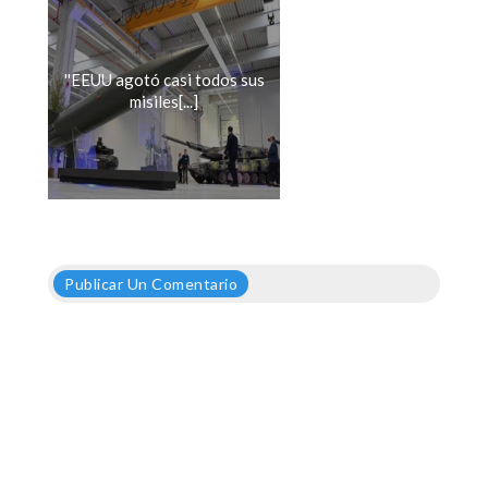
''EEUU agotó casi todos sus
misiles[...]
Publicar Un Comentario