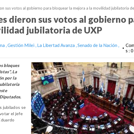
on sus votos al gobierno para bloquear la mejora a la movilidad jubilatoria 
es dieron sus votos al gobierno 
ilidad jubilatoria de UXP
ina
Gestión Milei
La Libertad Avanza
Senado de la Nación
Com
•
s : 0
os bloques
stas", La
ón por la
ubilatoria
este
 Diputados.
s jubilados se
otar el jefe
 Eduardo