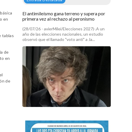
 básica
El antimileísmo gana terreno y supera por
primera vez al rechazo al peronismo
to en
(28/07/26 - avierMilei/Elecciones 2027)-.A un
año de las elecciones nacionales, un estudio
e tablas
observó que el llamado "voto anti" a Ja...
da de
nto en
el
ión de