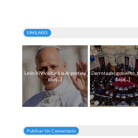
SIMILARES
León XIV visitará la Argentina
Derrota del gobierno, 
en n[...]
baja[...]
Publicar Un Comentario