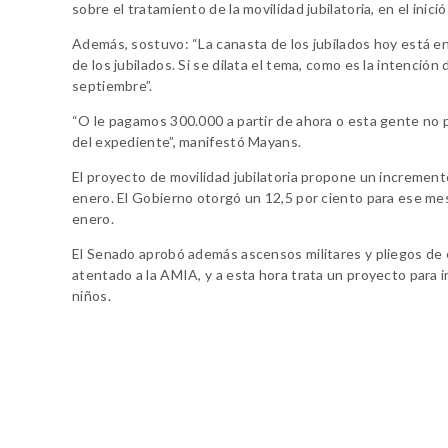
sobre el tratamiento de la movilidad jubilatoria, en el inició
Además, sostuvo: “La canasta de los jubilados hoy está en 
de los jubilados. Si se dilata el tema, como es la intenció
septiembre”.
“O le pagamos 300.000 a partir de ahora o esta gente no p
del expediente”, manifestó Mayans.
El proyecto de movilidad jubilatoria propone un incremento
enero. El Gobierno otorgó un 12,5 por ciento para ese mes
enero.
El Senado aprobó además ascensos militares y pliegos de e
atentado a la AMIA, y a esta hora trata un proyecto para i
niños.