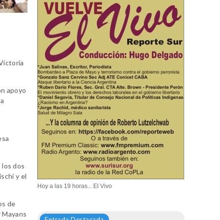
Victoria
con apoyo
 a
esa
 los dos
schi y el
Hoy a las 19 horas... El Vivo
os de
or Mayans
Entrada Destacada