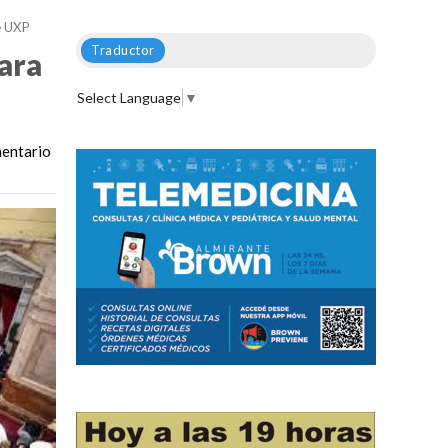
de UXP
Traductor
para
Select Language
▼
entario