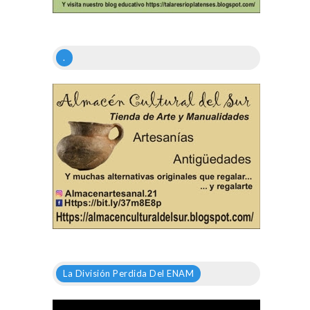
.
La División Perdida Del ENAM