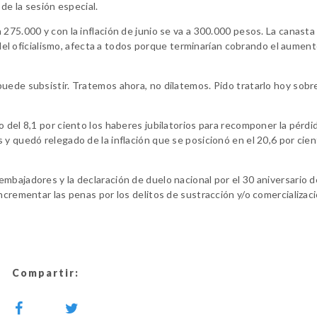
 de la sesión especial.
275.000 y con la inflación de junio se va a 300.000 pesos. La canasta
n del oficialismo, afecta a todos porque terminarían cobrando el aumen
uede subsistir. Tratemos ahora, no dilatemos. Pido tratarlo hoy sobr
 del 8,1 por ciento los haberes jubilatorios para recomponer la pérdi
 y quedó relegado de la inflación que se posicionó en el 20,6 por cie
mbajadores y la declaración de duelo nacional por el 30 aniversario d
ncrementar las penas por los delitos de sustracción y/o comercializac
Compartir: