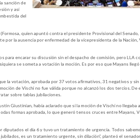
ia sanción de
sión y así
 embestida del
 (Formosa, quien apuntó contra el presidente Provisional del Senado,
e por la ausencia por enfermedad de la vicepresidenta de la Nación, 
ios para encarar su discusión sin el despacho de comisión, pero LLA 
 siquiera se someta a votación la moción. Es por eso que Mayans llegó
ue la votación, aprobada por 37 votos afirmativos, 31 negativos y sin
 moción de Vischi no fue válida porque no alcanzó los dos tercios. De 
atar sobre tablas jubilaciones.
stín Giustinian, había aclarado que si la moción de Vischi no llegaba a
 todas formas aprobada, lo que generó tensos cruces entre Mayans, Vi
or diputados el día 6 y tuvo un tratamiento de urgencia. Todos sabem
os jubilados, es un tratamiento urgente, sin dilación”, planteó el senad