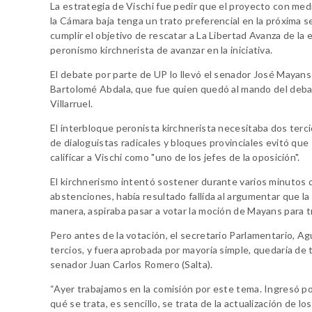
La estrategia de Vischi fue pedir que el proyecto con med
la Cámara baja tenga un trato preferencial en la próxima se
cumplir el objetivo de rescatar a La Libertad Avanza de la
peronismo kirchnerista de avanzar en la iniciativa.
El debate por parte de UP lo llevó el senador José Mayans
Bartolomé Abdala, que fue quien quedó al mando del debat
Villarruel.
El interbloque peronista kirchnerista necesitaba dos terc
de dialoguistas radicales y bloques provinciales evitó que
calificar a Vischi como "uno de los jefes de la oposición".
El kirchnerismo intentó sostener durante varios minutos q
abstenciones, había resultado fallida al argumentar que la
manera, aspiraba pasar a votar la moción de Mayans para tr
Pero antes de la votación, el secretario Parlamentario, Agu
tercios, y fuera aprobada por mayoría simple, quedaría de
senador Juan Carlos Romero (Salta).
“Ayer trabajamos en la comisión por este tema. Ingresó p
qué se trata, es sencillo, se trata de la actualización de l