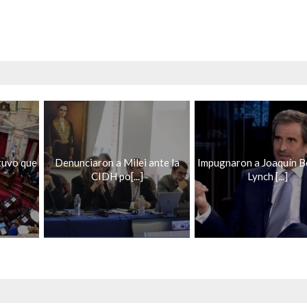
tuvo que
Denunciaron a Milei ante la
Impugnaron a Joaquín 
CIDH po[...]
Lynch [...]