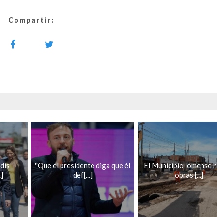
Compartir:
dis
''Que el presidente diga que él
El Municipio lomense r
.]
def[...]
obras [...]