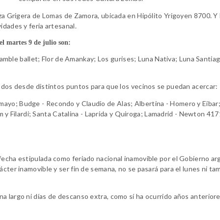
laza Grigera de Lomas de Zamora, ubicada en Hipólito Yrigoyen 8700. Y 
idades y feria artesanal.
el martes 9 de julio son:
amble ballet;
Flor de Amankay;
Los gurises;
Luna Nativa;
Luna Santia
lados desde distintos puntos para que los vecinos se puedan acercar:
comayo;
Budge - Recondo y Claudio de Alas;
Albertina - Homero y Eibar
y Filardi;
Santa Catalina - Laprida y Quiroga;
Lamadrid - Newton 417
fecha estipulada como feriado nacional inamovible por el Gobierno ar
ácter inamovible y ser fin de semana, no se pasará para el lunes ni t
a largo ni días de descanso extra, como sí ha ocurrido años anteriore