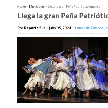
Home
>
Municipios
>
Llega la gran Peña Patriótica lomense
Llega la gran Peña Patriót
Por
Reporte Sur
julio 05, 2024
Lomas de Zamora
M
•
•