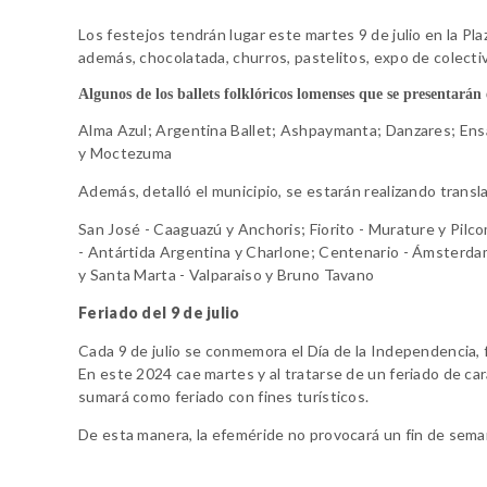
Los festejos tendrán lugar este martes 9 de julio en la P
además, chocolatada, churros, pastelitos, expo de colectiv
Algunos de los ballets folklóricos lomenses que se presentarán 
Alma Azul;
Argentina Ballet;
Ashpaymanta;
Danzares;
Ens
y
Moctezuma
Además, detalló el municipio, se estarán realizando trans
San José - Caaguazú y Anchoris;
Fiorito - Murature y Pil
- Antártida Argentina y Charlone;
Centenario - Ámsterdam 
y
Santa Marta - Valparaiso y Bruno Tavano
Feriado del 9 de julio
Cada 9 de julio se conmemora el Día de la Independencia, 
En este 2024 cae martes y al tratarse de un feriado de car
sumará como feriado con fines turísticos.
De esta manera, la efeméride no provocará un fin de seman