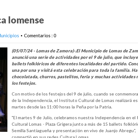
ica lomense
unicipios
Comentarios : 0
•
(05/07/24 - Lomas de Zamora)-.El Municipio de Lomas de Za
anunció una serie de actividades por el 9 de julio, que incluy
ballets folklóricos de diferentes localidades del partido. Con
una por una y visitá esta celebración para toda la familia. H
chocolatada, churros, pastelitos, feria y muchas actividades
los festejos.
Con motivo de los festejos del 9 de julio, cuando se conmemora
de la Independencia, el Instituto Cultural de Lomas realizará e
martes desde las 11:00 horas la Peña por la Patria.
"El martes 9 de Julio, celebramos nuestra Independencia en el 
Cultural Lomas - Plaza Grigera junto a más de 15 ballets folklór
Semilla Santiagueña y presentación en vivo de Juanjo Abregu",
compartió en sus redes Cultura Lomas.