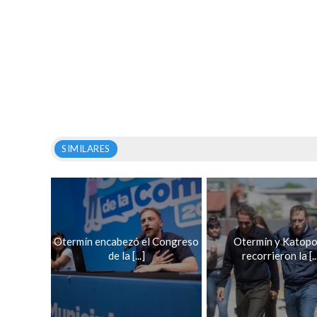
SIMILARES
Otermín encabezó el Congreso
Otermín y Katopo
de la [...]
recorrieron la [..