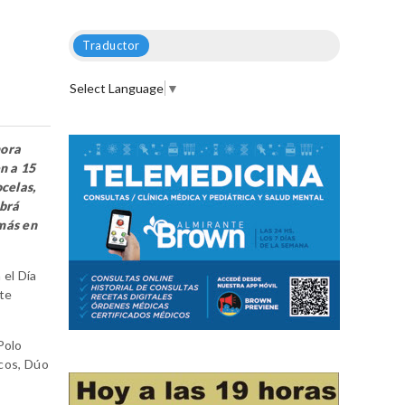
Traductor
Select Language
▼
mora
en a 15
ocelas,
abrá
 más en
 el Día
ste
Polo
icos, Dúo