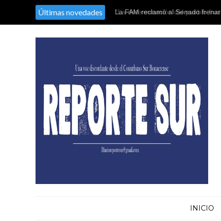
Últimas novedades
La FAM reclamó al Senado frenar 
Tierras y alertó por la soberanía
INICIO