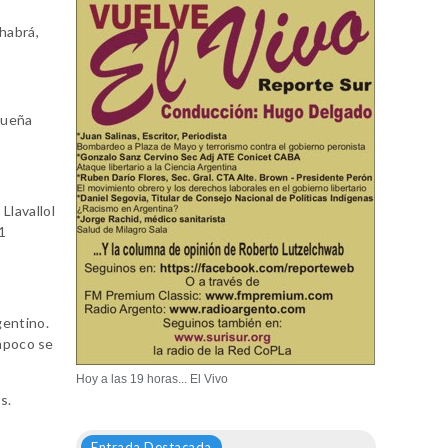
habrá,
gueña
;
Llavallol
1
gentino.
ampoco se
Hoy a las 19 horas... El Vivo
s.
Entrada Destacada