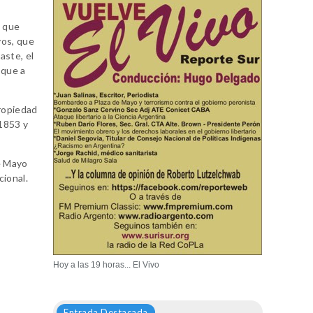
, que
vos, que
aste, el
 que a
propiedad
 1853 y
de Mayo
cional.
Hoy a las 19 horas... El Vivo
Entrada Destacada