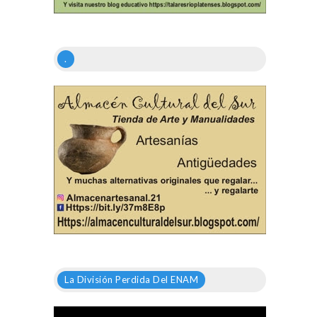
.
La División Perdida Del ENAM