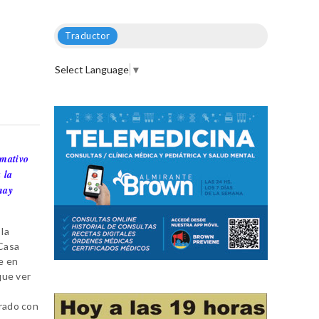
Traductor
Select Language
▼
rmativo
 la
hay
la
 Casa
e en
que ver
rado con