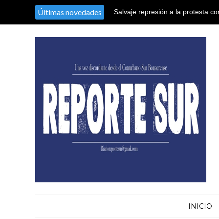
Últimas novedades
El nieto recuperado N° 128 declaró
sustracción y sustitución de iden
INICIO