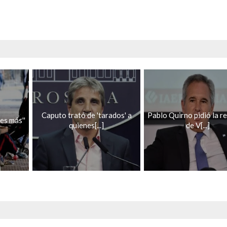
Caputo trató de 'tarados' a
Pablo Quirno pidió la r
es más''
quienes[...]
de V[...]