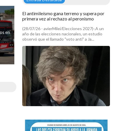
El antimileísmo gana terreno y supera por
primera vez al rechazo al peronismo
(28/07/26 - avierMilei/Elecciones 2027)-.A un
zos en
año de las elecciones nacionales, un estudio
observó que el llamado "voto anti" a Ja...