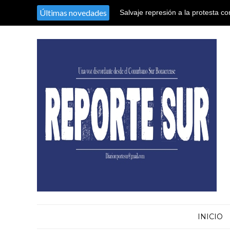
Últimas novedades
Salvaje represión a la protesta co
El nieto recuperado N° 128 declaró
territorio argentino en el Congres
sustracción y sustitución de iden
INICIO