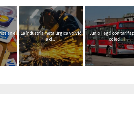
nos en el
La industria metalúrgica volvió
Junio llegó con tarifa
a c[...]
colec[...]