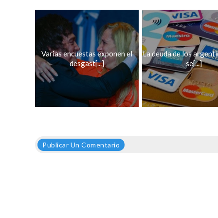
Varias encuestas exponen el
La deuda de los argenti
desgast[...]
se[...]
Publicar Un Comentario