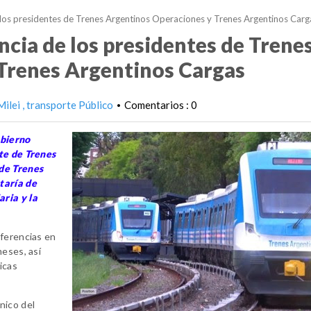
e los presidentes de Trenes Argentinos Operaciones y Trenes Argentinos Carg
uncia de los presidentes de Trene
Trenes Argentinos Cargas
Milei
transporte Público
Comentarios : 0
•
obierno
te de Trenes
 de Trenes
taría de
ria y la
iferencias en
meses, así
icas
nico del