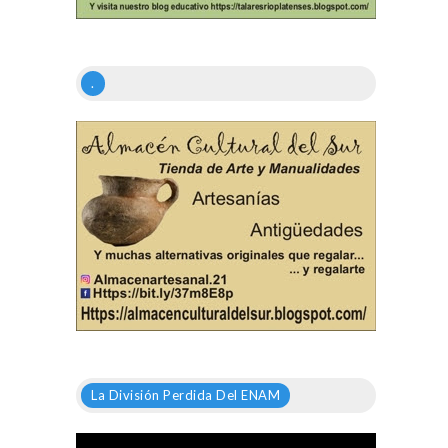
.
La División Perdida Del ENAM