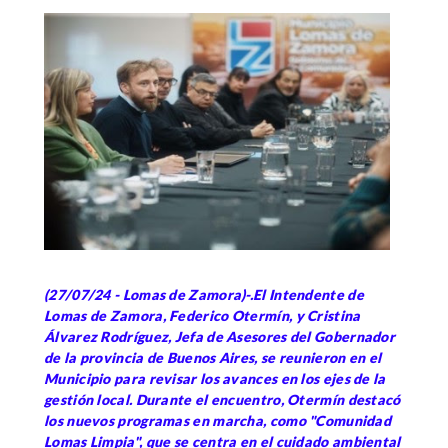
(27/07/24 - Lomas de Zamora)-.El Intendente de
Lomas de Zamora, Federico Otermín, y Cristina
Álvarez Rodríguez, Jefa de Asesores del Gobernador
de la provincia de Buenos Aires, se reunieron en el
Municipio para revisar los avances en los ejes de la
gestión local. Durante el encuentro, Otermín destacó
los nuevos programas en marcha, como "Comunidad
Lomas Limpia", que se centra en el cuidado ambiental