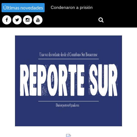
Últimas novedades
Condenaron a prisión
perpetua a un expolicía
federal por el homicidio de
dos militantes durante un
allanamiento ilegal en 1975