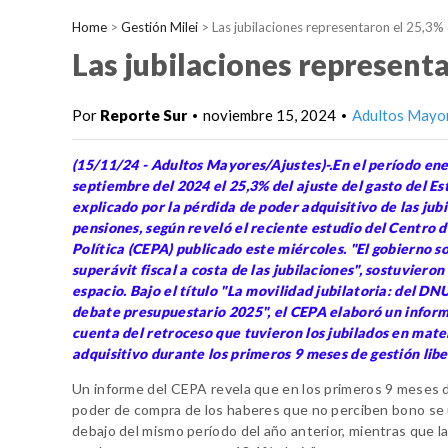
Home
>
Gestión Milei
>
Las jubilaciones representaron el 25,3% 
Las jubilaciones representa
Por
Reporte Sur
noviembre 15, 2024
Adultos Mayo
•
•
(15/11/24 - Adultos Mayores/Ajustes)-.En el período ene
septiembre del 2024 el 25,3% del ajuste del gasto del E
explicado por la pérdida de poder adquisitivo de las jub
pensiones, según reveló el reciente estudio del Centro
Política (CEPA) publicado este miércoles. "El gobierno s
superávit fiscal a costa de las jubilaciones", sostuvieron
espacio. Bajo el título "La movilidad jubilatoria: del DNU
debate presupuestario 2025", el CEPA elaboró un infor
cuenta del retroceso que tuvieron los jubilados en mate
adquisitivo durante los primeros 9 meses de gestión libe
Un informe del CEPA revela que en los primeros 9 meses 
poder de compra de los haberes que no perciben bono se
debajo del mismo período del año anterior, mientras que la