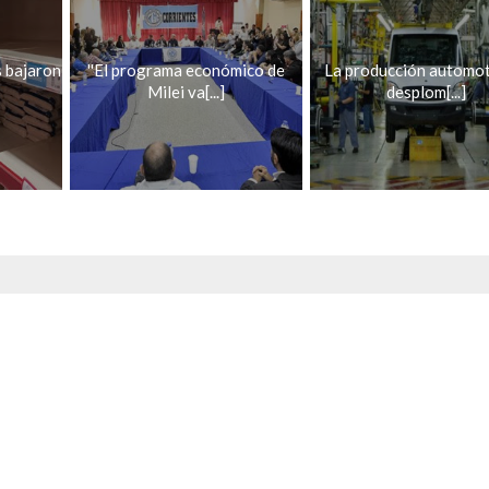
s bajaron
''El programa económico de
La producción automot
Milei va[...]
desplom[...]