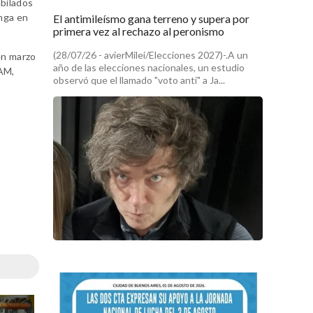
ubilados
onga en
El antimileísmo gana terreno y supera por
primera vez al rechazo al peronismo
(28/07/26 - avierMilei/Elecciones 2027)-.A un
en marzo
año de las elecciones nacionales, un estudio
UAM,
observó que el llamado "voto anti" a Ja...