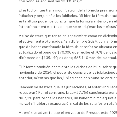
con bono se encuentran 13,1% abajo".
El estudio muestra la modificación de la fórmula prevision
inflación y perjudicó a los jubilados. "Si bien la fórmula a
esta altura podemos concluir que la fórmula anterior, en el
intencionalmente antes de que se produjeran las mejoras",
Así se destaca que tanto en septiembre como en diciembre
efectivamente otorgados. "En diciembre 2024, con la fórmul
que de haber continuado la fórmula anterior se ubicaría en
actualizado el bono de $70.000 que recibe el 70% de los ju
diciembre de $135.140, es decir, $65.140 más de lo actual.
El informe también desmiente los dichos de Milei sobre que
noviembre de 2024, el poder de compra de las jubilacione
anterior, mientras que las jubilaciones con bono se encue
También se destaca que las jubilaciones, al estar vincula
recuperar". Por el contrario, la Ley 27.756 sancionada por
de 7,2% para todos los haberes, un haber mínimo equivalent
marzo) si hubiere recuperación real de los salarios en el añ
Además se advierte que el proyecto de Presupuesto 2025 in