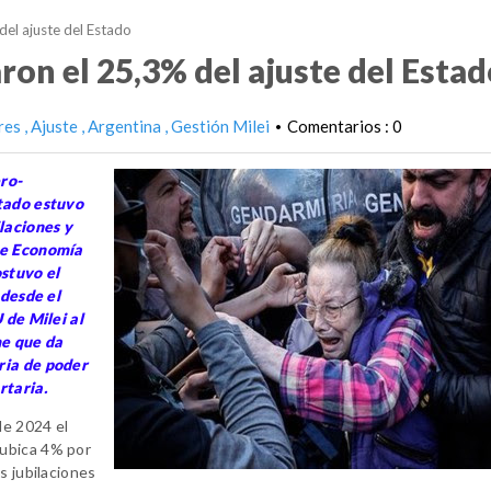
del ajuste del Estado
ron el 25,3% del ajuste del Esta
res
Ajuste
Argentina
Gestión Milei
Comentarios : 0
•
ro-
stado estuvo
ilaciones y
 de Economía
ostuvo el
 desde el
 de Milei al
me que da
ria de poder
rtaria.
de 2024 el
 ubica 4% por
s jubilaciones