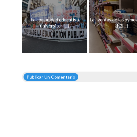
La comunidad educativa
Las ventas de las pyme
universitari[...]
1,2[...]
Publicar Un Comentario