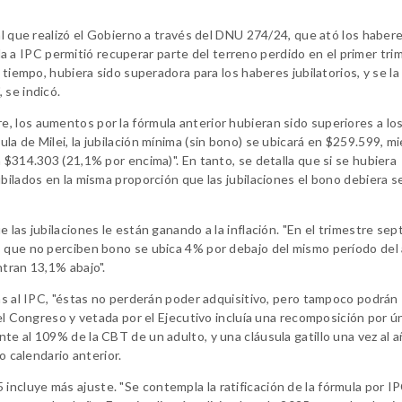
al que realizó el Gobierno a través del DNU 274/24, que ató los habere
tada a IPC permitió recuperar parte del terreno perdido en el primer tri
 tiempo, hubiera sido superadora para los haberes jubilatorios, y se la
 se indicó.
, los aumentos por la fórmula anterior hubieran sido superiores a lo
a de Milei, la jubilación mínima (sin bono) se ubicará en $259.599, m
 $314.303 (21,1% por encima)". En tanto, se detalla que si se hubiera
bilados en la misma proporción que las jubilaciones el bono debiera s
 las jubilaciones le están ganando a la inflación. "En el trimestre se
s que no perciben bono se ubica 4% por debajo del mismo período del
ntran 13,1% abajo".
das al IPC, "éstas no perderán poder adquisitivo, pero tampoco podrán
 el Congreso y vetada por el Ejecutivo incluía una recomposición por ú
e al 109% de la CBT de un adulto, y una cláusula gatillo una vez al a
o calendario anterior.
cluye más ajuste. "Se contempla la ratificación de la fórmula por IP