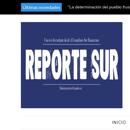
Últimas novedades
La FAM reclamó al Senado frenar 
Tierras y alertó por la soberanía
INICIO