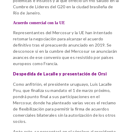
polémicas e insultos y al que ofreció un frío saludo en la
Cumbre de Líderes del G20 en la ciudad brasileña de
Río de Janeiro.
Acuerdo comercial con la UE
Representantes del Mercosur y la UE han intentado
retomar la negociación para alcanzar el acuerdo
definitivo tras el preacuerdo anunciado en 2019. Se
desconoce si en la cumbre del Mercosur se anunciarán
avances de ese convenio que es resistido por países
europeos como Francia.
D
espedida de Lacalle y presentación de Orsi
Como anfitrión, el presidente uruguayo, Luis Lacalle
Pou, que finaliza su mandato el 1 de marzo próximo,
pondrá punto final a sus participaciones en el
Mercosur, donde ha planteado varias veces el reclamo
de flexibilización para permitir la firma de acuerdos
comerciales bilaterales sin la autorización de los otros
socios.
Ante esto, se presentará en el cónclave al presidente