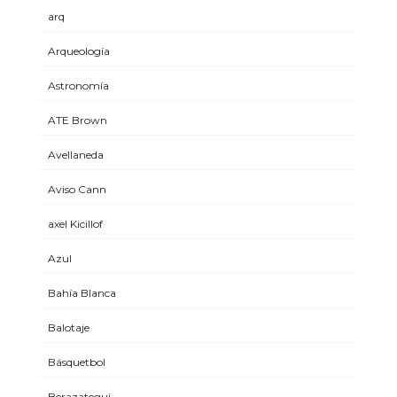
arq
Arqueología
Astronomía
ATE Brown
Avellaneda
Aviso Cann
axel Kicillof
Azul
Bahía Blanca
Balotaje
Básquetbol
Berazategui