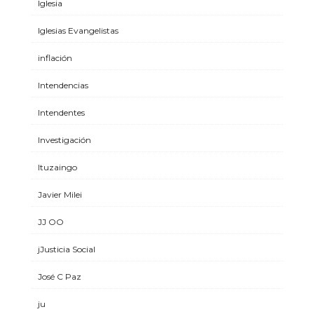
Iglesia
Iglesias Evangelistas
inflación
Intendencias
Intendentes
Investigación
Ituzaingo
Javier Milei
JJ OO
jJusticia Social
José C Paz
ju