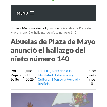
MENU
Home
>
Memoria Verdad y Justicia
>
Abuelas de Plaza de
Mayo anunció el hallazgo del nieto número 140
Abuelas de Plaza de Mayo
anunció el hallazgo del
nieto número 140
Por
julio
DD HH
Derecho a la
Com
Repor
08,
Identidad
Educación y
enta
•
•
•
te Sur
2025
Cultura
Memoria Verdad y
rios
Justicia
: 0