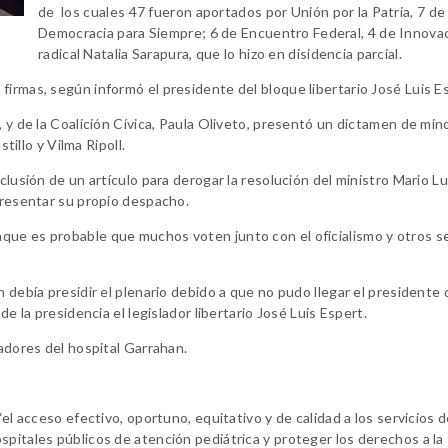
de los cuales 47 fueron aportados por Unión por la Patria, 7 de
Democracia para Siempre; 6 de Encuentro Federal, 4 de Innovac
radical Natalia Sarapura, que lo hizo en disidencia parcial.
firmas, según informó el presidente del bloque libertario José Luis E
, y de la Coalición Cívica, Paula Oliveto, presentó un dictamen de min
tillo y Vilma Ripoll.
nclusión de un artículo para derogar la resolución del ministro Mario L
 presentar su propio despacho.
que es probable que muchos voten junto con el oficialismo y otros s
 debía presidir el plenario debido a que no pudo llegar el presidente 
e la presidencia el legislador libertario José Luis Espert.
jadores del hospital Garrahan.
“el acceso efectivo, oportuno, equitativo y de calidad a los servicios 
pitales públicos de atención pediátrica y proteger los derechos a la 