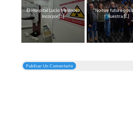
El Hospital Lucio Meléndez
''No hay futuro posi
incorpor[...]
nuestra [...]
Publicar Un Comentario