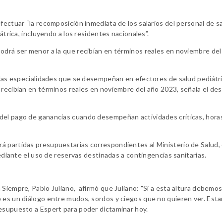
fectuar “la recomposición inmediata de los salarios del personal de s
átrica, incluyendo a los residentes nacionales”.
odrá ser menor a la que recibían en términos reales en noviembre del
s las especialidades que se desempeñan en efectores de salud pediátr
 recibían en términos reales en noviembre del año 2023, señala el de
 del pago de ganancias cuando desempeñan actividades críticas, hora
á partidas presupuestarias correspondientes al Ministerio de Salud,
mediante el uso de reservas destinadas a contingencias sanitarias.
Siempre, Pablo Juliano, afirmó que Juliano: "Si a esta altura debemos
e es un diálogo entre mudos, sordos y ciegos que no quieren ver. Est
resupuesto a Espert para poder dictaminar hoy.