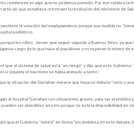
los residentes es algo que no podemos permitir. Por eso celebro la ini
artículo que establece retrotraer la resolución del ministerio de Sa
), cuestionó la votación del emplazamiento porque esa medida no “tiene
ospital pediátrico.
 porque los niños tienen que seguir viajando a Buenos Aires, ya que
 Háganse cargo de lo que hace el populismo y no esperen lo mismo de 
uró que el sistema de salud está “en riesgo” y dijo que este Gobierno “
i si siquiera el macrismo se había animado a tanto”.
ó que la situación del Garrahan merece que haya un debate "serio y un
egan al hospital Garrahan con situaciones graves, para ser atendidos 
no pueden ser atendidos en otro porque no está la disponibilidad en ot
eñaló que el Gobierno “mintió” en forma "escándalosa en este debate, 