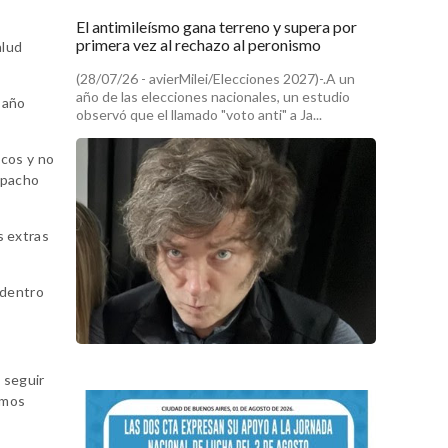
El antimileísmo gana terreno y supera por
primera vez al rechazo al peronismo
alud
(28/07/26 - avierMilei/Elecciones 2027)-.A un
año de las elecciones nacionales, un estudio
 año
observó que el llamado "voto anti" a Ja...
icos y no
spacho
s extras
 dentro
 seguir
amos