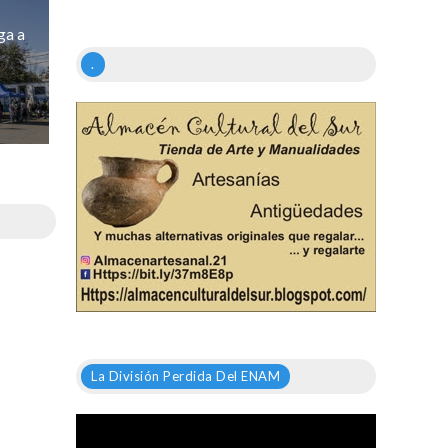
ga a
.
La División Perdida Del ENAM