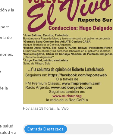
ión y la
spert.
oría de
ugones,
e
de la
Hoy a las 19 horas... El Vivo
de salud
Entrada Destacada
salud y a