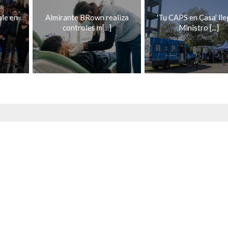
ble en
Almirante BRown realiza
'Tu CAPS en Casa' lle
controles m[...]
Ministro [...]