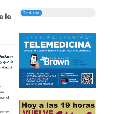
Traductor
e le
declarar
y que la
 próxima
un
lia,
mar el
sentes