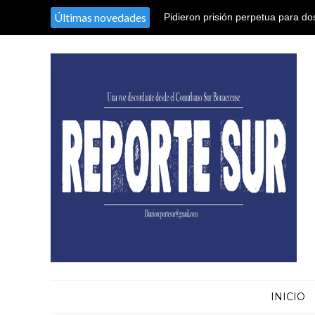
Últimas novedades
''La determinación del pueblo frus
INICIO