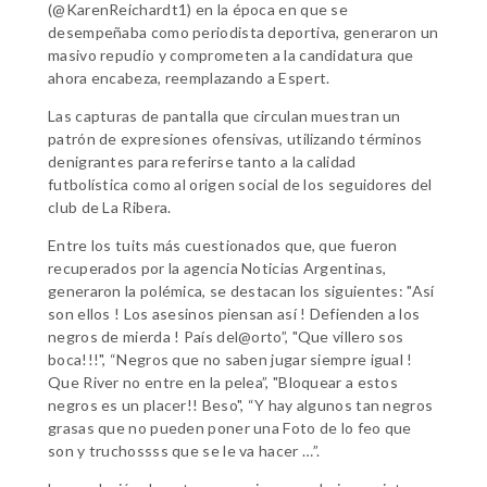
(@KarenReichardt1) en la época en que se
desempeñaba como periodista deportiva, generaron un
masivo repudio y comprometen a la candidatura que
ahora encabeza, reemplazando a Espert.
Las capturas de pantalla que circulan muestran un
patrón de expresiones ofensivas, utilizando términos
denigrantes para referirse tanto a la calidad
futbolística como al origen social de los seguidores del
club de La Ribera.
Entre los tuits más cuestionados que, que fueron
recuperados por la agencia Noticias Argentinas,
generaron la polémica, se destacan los siguientes: "Así
son ellos ! Los asesinos piensan así ! Defienden a los
negros de mierda ! País del@orto”, "Que villero sos
boca!!!", “Negros que no saben jugar siempre igual !
Que River no entre en la pelea”, "Bloquear a estos
negros es un placer!! Beso", “Y hay algunos tan negros
grasas que no pueden poner una Foto de lo feo que
son y truchossss que se le va hacer …”.