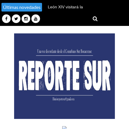
Últimas novedades
Derrota del gobierno, tuvo
que bajar la venta de tierras
a extranjeros tras quedarse
sin votos en el Senado