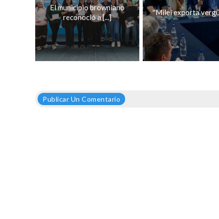
El municipio browniano
''Milei exporta vergü
reconoció a [...]
Publicar Un Comentario