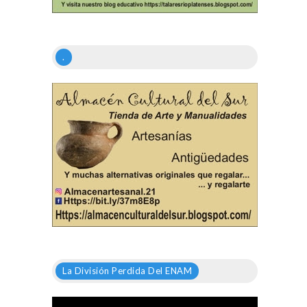
.
La División Perdida Del ENAM