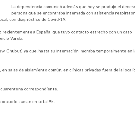
La dependencia comunicó además que hoy se produjo el deceso
persona que se
encontraba internada con asistencia respirator
local, con diagnóstico de Covid-19.
ado recientemente a España,
que tuvo contacto estrecho con un caso
encio Varela.
ew-Chubut) ya que, hasta su internación, moraba temporalmente en l
 en salas de aislamiento
común, en clínicas privadas fuera de la locali
a cuarentena correspondiente.
aboratorio suman en total 95.