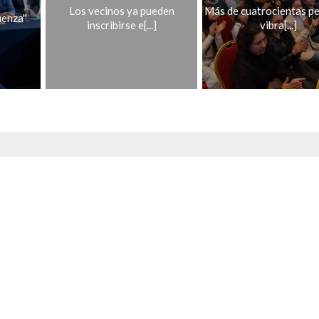
Los vecinos ya pueden
Más de cuatrocientas p
enza''
inscribirse e[...]
vibra[...]