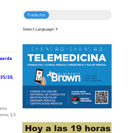
Traductor
Select Language
▼
cuerda
335/20,
ento
nos, 1,5