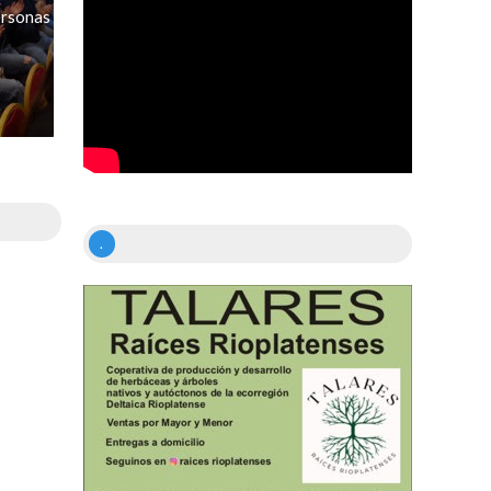
ersonas
.