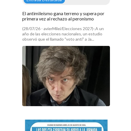
El antimileísmo gana terreno y supera por
primera vez al rechazo al peronismo
(28/07/26 - avierMilei/Elecciones 2027)-.A un
año de las elecciones nacionales, un estudio
observó que el llamado "voto anti" a Ja...