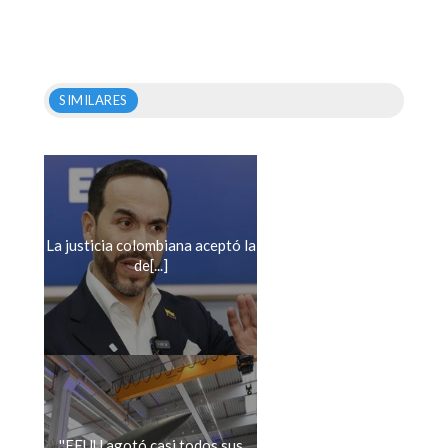
SIMILARES
La justicia colombiana aceptó la
de[...]
''EEUU agotó casi todos sus