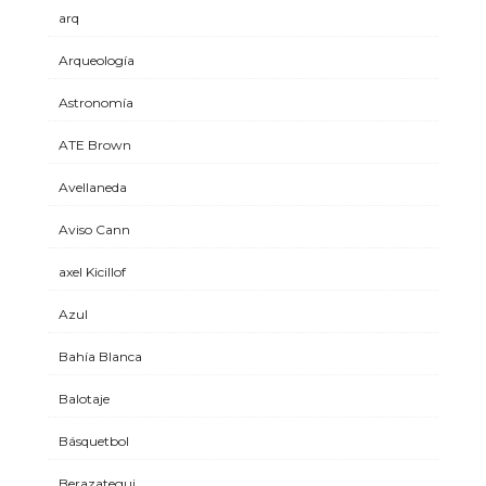
arq
Arqueología
Astronomía
ATE Brown
Avellaneda
Aviso Cann
axel Kicillof
Azul
Bahía Blanca
Balotaje
Básquetbol
Berazategui