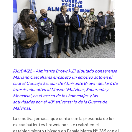
(06/04/22 - Almirante Brown)-.El diputado bonaerense
Mariano Cascallares encabezó un emotivo acto en el
cual el Consejo Escolar de Almirante Brown declaró de
interés educativo al Museo "Malvinas, Soberanía y
Memoria", en el marco de los homenajes y las
actividades por el 40° aniversario de la Guerra de
Malvinas.
La emotiva jornada, que contó con la presencia de los
ex combatientes brownianos, se realizó en el
establecimiento ubicado en Pasaje Matta N° 235 con el