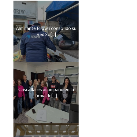
Almirante Brown consolidó su
Red So[...]
Cascallares acompañó en la
firma de[...]