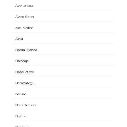
Avellaneda
Aviso Cann
axel Kicillof
Azul
Bahía Blanca
Balotaje
Básquetbol
Berazategui
berisso
Boca Juniors
Bolívar