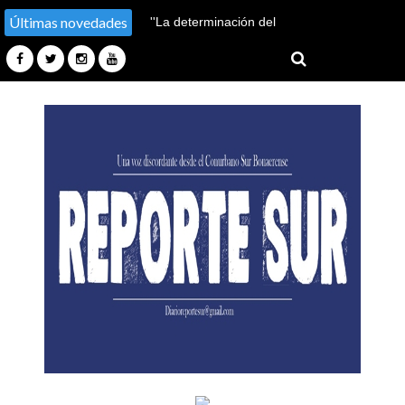
Últimas novedades
''La determinación del
pueblo frustró los planes del
enemigo''